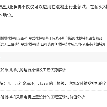
不仅仅可以应用在混凝土行业领域，在耐火
行星式搅拌机
的地位。
制桥墩搅拌机设备-行星式搅拌机基于传统不断创新终成搅拌机设备精品
板式无土路基行星式搅拌机行业打造再创搅拌技术新风向-公路市政领域篇
荐
泥轮碾搅拌机的运行原理及工艺优势解析
研学院：几十元的金属环，几万元的止损线，迪凯双卧轴搅拌机的
卧轴搅拌机采用电机上置设计的工程逻辑与价值分析