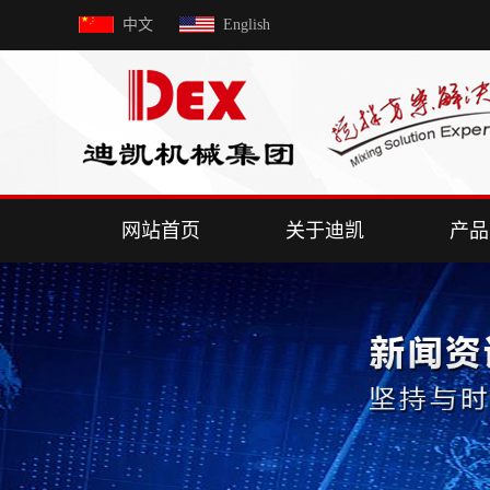
中文
English
网站首页
关于迪凯
产品