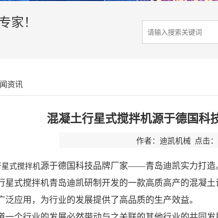
决专家！
闻资讯
混凝土行星式搅拌机源于德国科
作者：迪凯机械 点击：3
源于德国科技品牌厂家——青岛迪凯实力打造
行星式搅拌机
行星式搅拌机青岛迪凯研制开发的一款高质高产的混凝土
广泛应用，为行业的发展提供了高品质的生产效益。
道一个行业的发展必然带动与之关联的其他行业的共同发