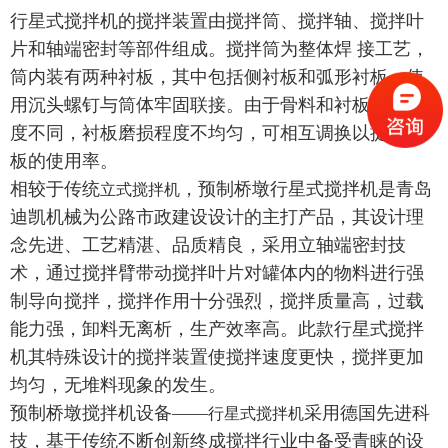
行星式搅拌机的搅拌装置由搅拌筒、搅拌轴、搅拌叶
片和轴端密封等部件组成。搅拌筒为整体焊 接工艺，
筒内装有两种衬板，其中包括侧衬板和弧形衬板。使
用沉头螺钉与筒体牢固联接。由于骨料和衬板接触程
度不同，衬板磨损程度不均匀，可相互调换以提高衬
板的使用率。
相较于传统
，预制桥墩行星式搅拌机是青岛
立式搅拌机
迪凯机械为公路市政建设设计的主打产品，其设计理
念先进、工艺精湛、品质精良，采用立轴端密封技
术，通过搅拌臂带动搅拌叶片对罐体内的物料进行强
制导向搅拌，搅拌作用十分强烈，搅拌质量高，过载
能力强，卸料无离析，生产效率高。此款行星式搅拌
机其特殊设计的搅拌装置使搅拌速度更快，搅拌更加
均匀，无堆料现象的发生。
预制桥墩搅拌机设备——
采用德国先进科
行星式搅拌机
技，基于传统不断创新终成搅拌行业中备受青睐的设