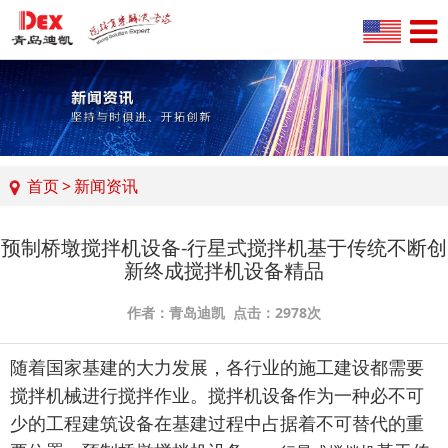
首页
>
新闻资讯
预制桥墩搅拌机设备-行星式搅拌机基于传统不断创
新终成搅拌机设备精品
作者：青岛迪凯 点击：2978次
随着国家基建的大力发展，各行业的施工建设都需要
搅拌机械进行搅拌作业。搅拌机设备作为一种必不可
少的工程建筑设备在基建过程中占据着不可替代的重