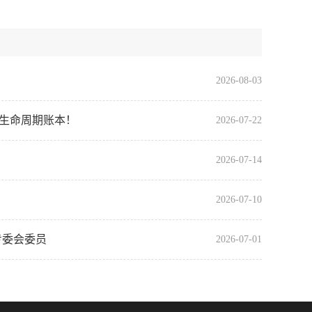
2026-08-03
全生命周期账本！
2026-07-22
2026-07-14
2026-07-10
专委会委员
2026-07-01