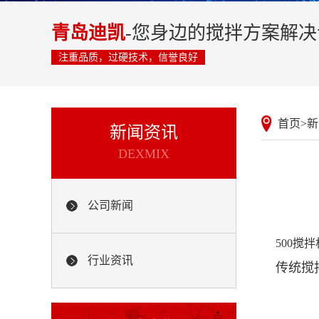
青岛迪凯
-您身边的搅拌方案解
注重品质，过硬技术，信誉良好
首页
>
新
新闻资讯
DEXMIX
公司新闻
500搅拌
行业资讯
传统搅