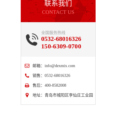
联系我们
CONTACT US
全国服务热线
0532-68016326
150-6309-0700
邮箱：
info@dexmix.com
销售：0532-68016326
售后：400-8582008
地址：青岛市城阳区李仙庄工业园