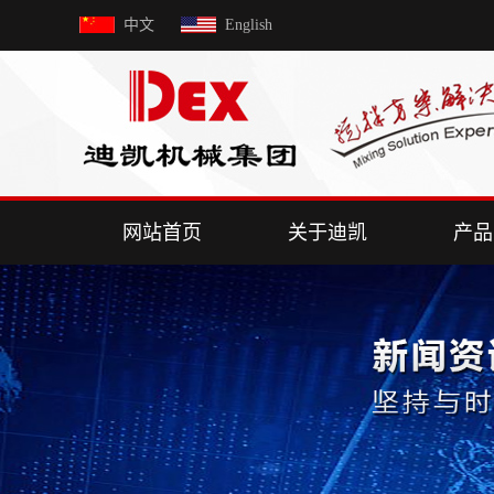
中文
English
网站首页
关于迪凯
产品