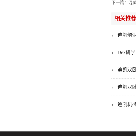
下一篇：
混
相关推
迪凯炮
Dex
迪凯双
迪凯双
迪凯机