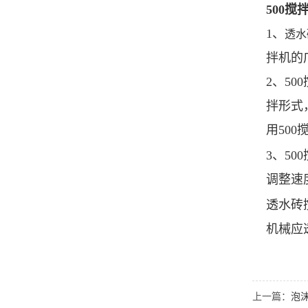
500
1、
透水
拌机的
2、50
拌形式
用
50
3、5
0
调整速
透水砖
机械应
上一篇：
泡