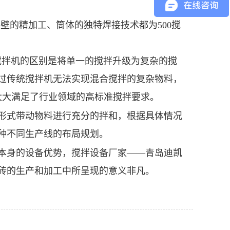
壁的精加工、筒体的独特焊接技术都为500搅
搅拌机的区别是将单一的搅拌升级为复杂的搅
过
传统
搅拌机
无法实现混合搅拌的复杂物料，
大大满足了行业领域的高标准搅拌要求
。
形式带动物料进行充分的拌和，根据具体
情况
种不同生产线的布局规划。
本身的设备优势，搅拌设备厂家——青岛迪凯
砖的生产和加工中所呈现的意义非凡。