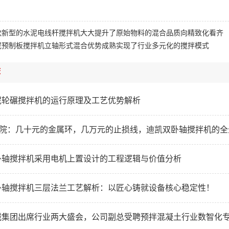
款新型的水泥电线杆搅拌机大大提升了原始物料的混合品质向精致化看齐
泥预制板搅拌机立轴形式混合优势成熟实现了行业多元化的搅拌模式
荐
泥轮碾搅拌机的运行原理及工艺优势解析
研学院：几十元的金属环，几万元的止损线，迪凯双卧轴搅拌机的
卧轴搅拌机采用电机上置设计的工程逻辑与价值分析
卧轴搅拌机三层法兰工艺解析：以匠心铸就设备核心稳定性！
械集团出席行业两大盛会，公司副总受聘预拌混凝土行业数智化