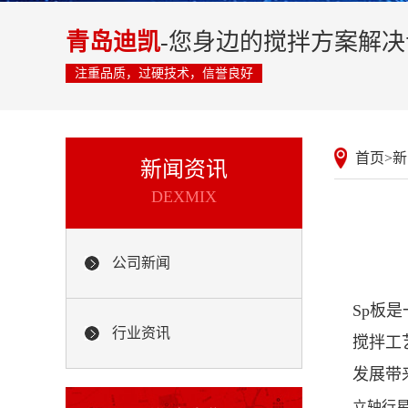
青岛迪凯
-您身边的搅拌方案解
注重品质，过硬技术，信誉良好
首页
>
新
新闻资讯
DEXMIX
公司新闻
Sp板
行业资讯
搅拌工
发展带
立轴行