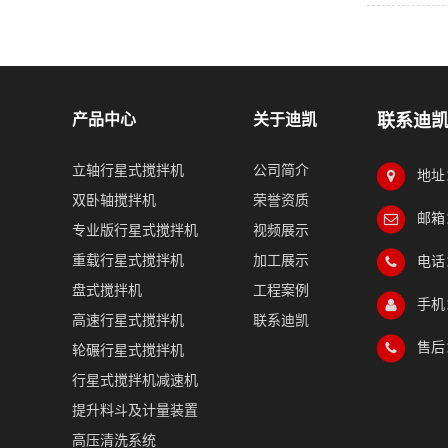
产品中心
关于迪凯
联系迪
立轴行星式搅拌机
公司简介
地址
双卧轴搅拌机
荣誉资质
邮箱：
专业版行星式搅拌机
视频展示
重载行星式搅拌机
加工展示
电话：
盘式搅拌机
工程案例
手机：
高速行星式搅拌机
联系迪凯
售后：
轮碾行星式搅拌机
行星式搅拌机减速机
提升料斗及计量装置
高压清洗系统