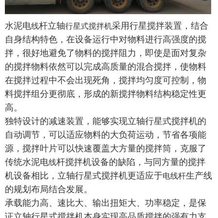
水泥电
杆立轴
采用行星搅拌装置，结合
线
行星式搅拌机
自身结构特色，在设备运行中对物料进行高强度的搅
拌，很好地避免了物料的搅拌阻力，即使是面对复杂
的搅拌物料依然可以完成高质量的混合搅拌，使物料
在搅拌过程中不会出现死角，搅拌均匀度可控制，物
料搅拌组分更彻底，形成的新搅拌物料结构稳定性更
高。
独特设计的减速装置，能够实现立轴行星式搅拌机的
自动调节，可以适应物料的大负荷运动，节省各项能
源，搅拌叶片可以快速覆盖大方量的搅拌筒，克服了
传统水泥电
杆
搅拌机设备的缺陷，与同方量的搅拌
线
机设备相比，立轴行星式搅拌机更适应于
生产线
电线杆
的规划布局结合发展。
承载能力高、速比大、输出扭矩大、功率稳定，是保
证立轴行星式搅拌机本身实现高品质搅拌的强有力支