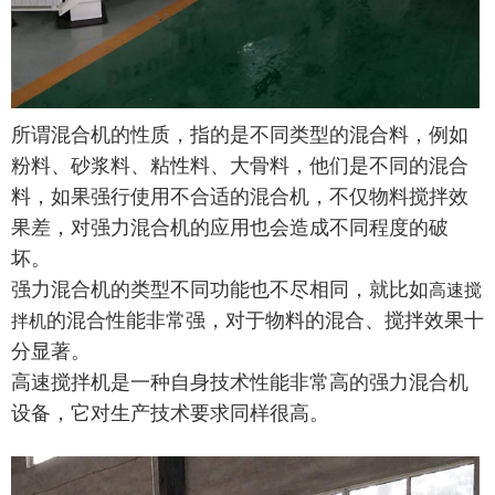
所谓混合机的性质，指的是不同类型的混合料，例如
粉料、砂浆料、粘性料、大骨料，他们是不同的混合
料，如果强行使用不合适的混合机，不仅物料搅拌效
果差，对强力混合机的应用也会造成不同程度的破
坏。
强力混合机的类型不同功能也不尽相同，就比如
高速搅
的混合性能非常强，对于物料的混合、搅拌效果十
拌机
分显著。
高速搅拌机是一种自身技术性能非常高的强力混合机
设备，它对生产技术要求同样很高。