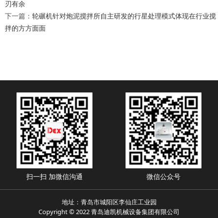
刃有余
下一篇：
轮碾机针对炮泥搅拌所自主研发的行星处理模式体现在行业搅
拌的方方面面
扫一扫 加微信沟通
微信公众号
地址：青岛市城阳区李仙庄工业园
Copyright © 2022 青岛迪凯机械设备集团有限公司