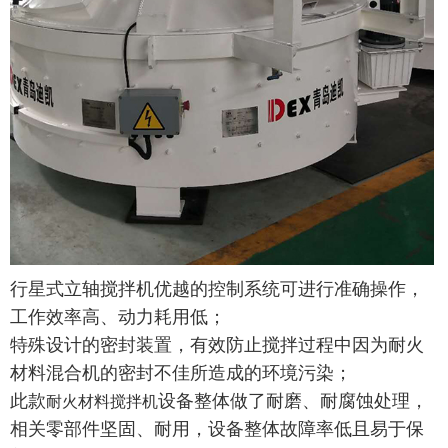
行星式立轴搅拌机优越的控制系统可进行准确操作，
工作效率高、动力耗用低；
特殊设计的密封装置，有效防止搅拌过程中因为耐火
材料混合机的密封不佳所造成的环境污染；
此款
设备整体做了耐磨、耐腐蚀处理，
耐火材料搅拌机
相关零部件坚固、耐用，设备整体故障率低且易于保