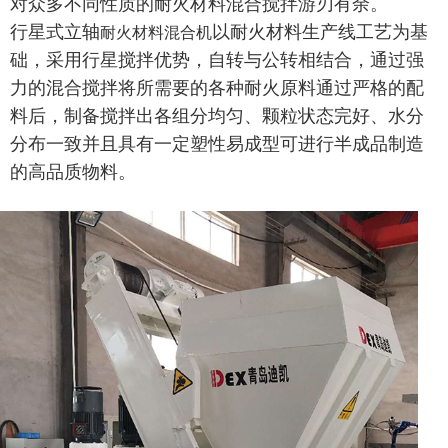
对众多不同性质的耐火材料混合搅拌游刃有余。
行星式立轴
以耐火材料生产线工艺为基
耐火材料混合机
础，采用行星搅拌优势，自转与公转相结合，通过强
力的混合搅拌将所需要的各种耐火原料通过严格的配
料后，制备搅拌出各组分均匀、颗粒状态完好、水分
分布一致并且具有一定塑性易成型可进行半成品制造
的高品质物料。