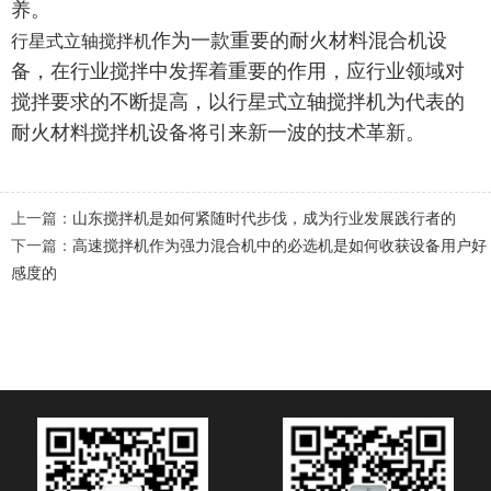
养。
作为一款重要的耐火材料混合机设
行星式立轴搅拌机
备，在行业搅拌中发挥着重要的作用，应行业领域对
搅拌要求的不断提高，以行星式立轴搅拌机为代表的
耐火材料搅拌机设备将引来新一波的技术革新。
上一篇：
山东搅拌机是如何紧随时代步伐，成为行业发展践行者的
下一篇：
高速搅拌机作为强力混合机中的必选机是如何收获设备用户好
感度的