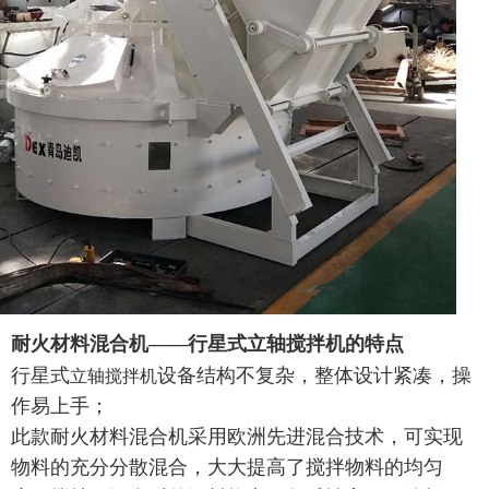
耐火材料混合机——行星式立轴搅拌机的特点
行星式
设备结构不复杂，整体设计紧凑，操
立轴搅拌机
作易上手；
此款耐火材料混合机采用欧洲先进混合技术，可实现
物料的充分分散混合，大大提高了搅拌物料的均匀