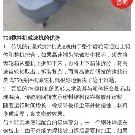
750搅拌机减速机的优势
1、传统的
由于整个齿轮箱通过上箱
行星式搅拌机减速机
体和整机把合，如果高速端齿轮轴发生损坏，须先将
齿轮箱从整机上拆卸下来，再将上下箱体拆分，将高
速齿轮轴取出，拆装复杂，而青岛迪凯研发的这款行
星式750搅拌机减速机就很好地解决了这个难题。
2、普通的
的回转支承及其与箱体把合处易出
750搅拌机
现漏油。传统的回转支承密封结构仅靠橡胶环密封，
随着运行时间增长，橡胶环被粉尘等外物侵蚀，材料
变质发硬，丧失密封效果。
与回转支承底端配合的箱体部分，由一个钢环焊接在
钢板上，由于外缘的焊接坡口焊后需要精加工，如果